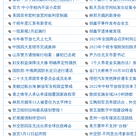
官方:中小学校内不设小卖部
航天员在空间站发出征集
美国宣布暂时放宽对叙利亚制裁
林郑月娥的新身份
个税年度汇算有新变化
胡鑫宇事件发布会全文
一批新规2月起施行
胡鑫宇遗体被发现
今年春节放七天上七天
2023年全国两会召开时间
中国四大直辖市完成换帅
2023年个税专项附加扣除
山东警方通报银行劫案：嫌犯已击毙
尹力任北京市委书记
妇女权益保障法大修 明确界定性骚扰
《个人养老金实施办法》
国防部:中俄两国防长近日进行通话
金门大桥将于10月30日通
二十大主席团常务委员会成员名单
理想汽车突然降价遭车主
美舰过航台海 解放军全程跟监警戒
2022年中秋节放假安排来
黄之锋等人承认串谋颠覆国家政权罪
敦煌实施全域24小时静默
林郑月娥等13人被委任为太平绅士
立陶宛官员率团访台，外交部：中
世卫组织拉响最高级别警报！
第五届数字中国建设峰会
烂尾楼强制停贷8问
贵州一动车撞泥石流脱线
外交部回应无法出席全球抗疫峰会
美方重申不支持“台独”
故宫5月12日起闭馆
外交部:不同意台湾参加世