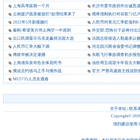
上海高考延期一个月
长沙市委市政府作出诚恳
云南援沪蔬菜被放烂?处理结果来了
俄将强制执行对谷歌72亿
2022年5月新规施行
人民币对美元汇率贬值到6.
秦刚:希望美方停止掏空一中原则
外交部:恐怖分子必将付出
出口民调显示马克龙赢得法国大选
法国总统候选人勒庞承认
人民币汇率大幅下调
河北四川两省省委书记调
傅政华被决定逮捕
东航飞行事故调查初步报
上海浦东发布告全体居民书
油价周五或迎今年首次大
俄说北约借乌之手与俄作战
官方:严禁高速路主线设防
MU5735人员全遇难
关于本站
|
联系
Copyright© 202
强烈建议使用 IE